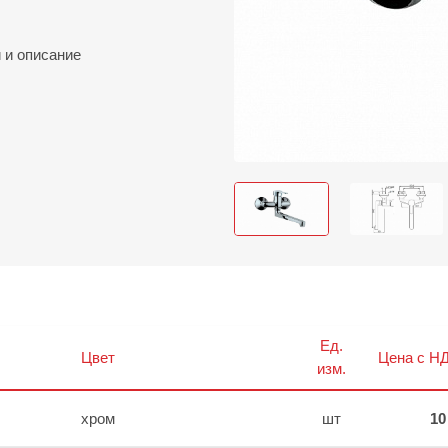
и
и описание
Ед.
Цвет
Цена с НД
изм.
хром
шт
10