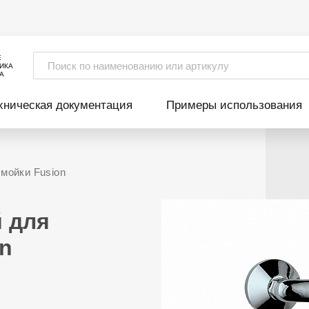
Е
ИКА
А
хническая документация
Примеры использования
мойки Fusion
 для
on