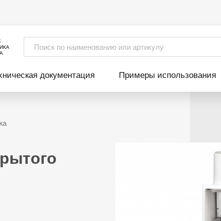
Е
ИКА
А
хническая документация
Примеры использования
жа
крытого