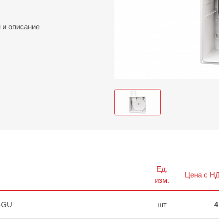
и
и описание
Ед.
Цена с НД
изм.
-GU
шт
4