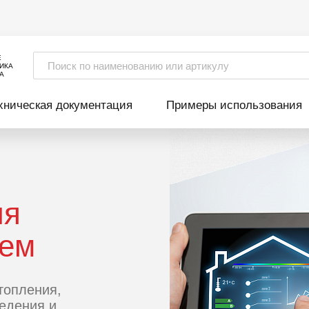
Е
ИКА
А
хническая документация
Примеры использования
ля
тем
топления,
едения и