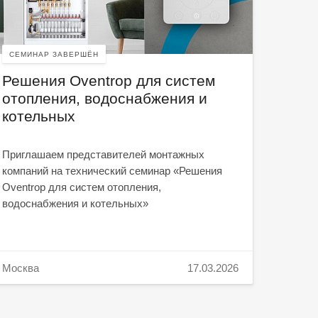
СЕМИН
СЕМИНАР ЗАВЕРШЁН
RIVO
Решения Oventrop для систем
реше
отопления, водоснабжения и
сант
котельных
Пригла
Приглашаем представителей монтажных
компан
компаний на технический семинар «Решения
сантех
Oventrop для систем отопления,
водоснабжения и котельных»
Москва
17.03.2026