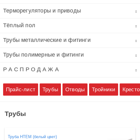
Терморегуляторы и приводы
Тёплый пол
Трубы металлические и фитинги
Трубы полимерные и фитинги
Р А С П Р О Д А Ж А
Прайс-лист
Трубы
Отводы
Тройники
Крест
Трубы
Труба HTEM (белый цвет)