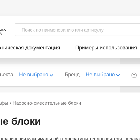
Е
ИКА
А
хническая документация
Примеры использования
ъекта
Не выбрано
Бренд
Не выбрано
кафы
Насосно-смесительные блоки
е блоки
граничения максимальной температуры теплоносителя, подавае