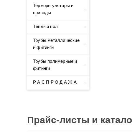
Терморегуляторы и
приводы
Тёплый пол
Трубы металлические
и фитинги
Трубы полимерные и
фитинги
Р А С П Р О Д А Ж А
Прайс-листы и катало