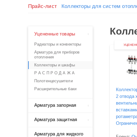
Прайс-лист
Коллекторы для систем отопл
Колле
Уцененные товары
Радиаторы и конвекторы
УЦЕНЕН
Арматура для приборов
отопления
Коллекторы и шкафы
Р А С П Р О Д А Ж А
Полотенцесушители
Расширительные баки
Коллектор
2 отвода x
вентильн
Арматура запорная
вставками
ротаметр
Арматура защитная
Ограниче
Арматура для жидкого
Бренд:
Ov