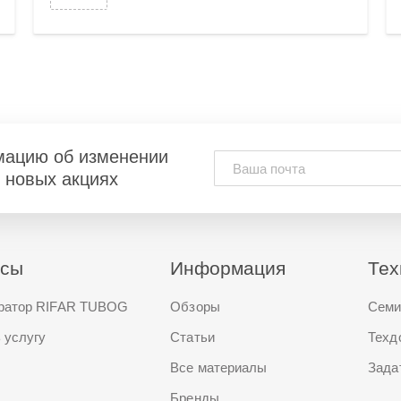
мацию об изменении
и новых акциях
исы
Информация
Тех
ратор RIFAR TUBOG
Обзоры
Семи
 услугу
Статьи
Техд
Все материалы
Зада
Бренды