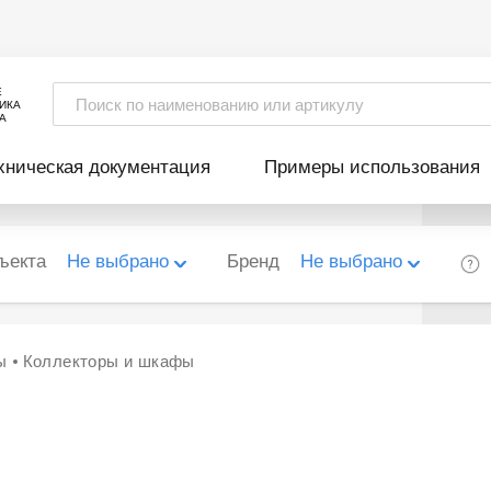
Е
ИКА
А
хническая документация
Примеры использования
ъекта
Не выбрано
Бренд
Не выбрано
ы
Коллекторы и шкафы