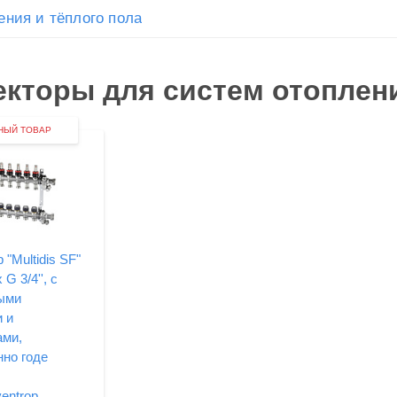
ения и тёплого пола
кторы для систем отоплени
НЫЙ ТОВАР
 "Multidis SF"
 G 3/4'', с
ыми
 и
ами,
нно годе
entrop