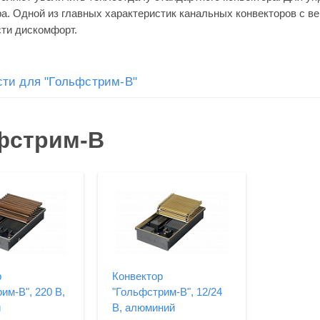
а. Одной из главных характеристик канальных конвекторов с ве
сти дискомфорт.
ти для "Гольфстрим-В"
фстрим-В
р
Конвектор
им-В", 220 В,
"Гольфстрим-В", 12/24
й
В, алюминий