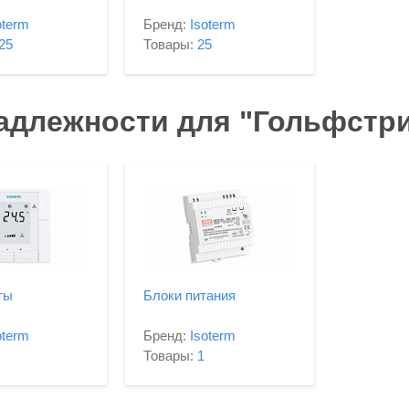
oterm
Бренд:
Isoterm
25
Товары:
25
адлежности для "Гольфстр
ты
Блоки питания
oterm
Бренд:
Isoterm
Товары:
1