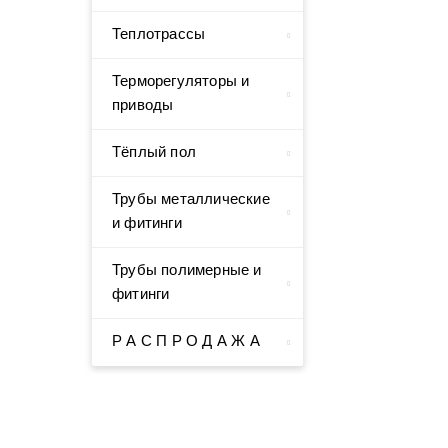
Теплотрассы
Терморегуляторы и
приводы
Тёплый пол
Трубы металлические
и фитинги
Трубы полимерные и
фитинги
Р А С П Р О Д А Ж А