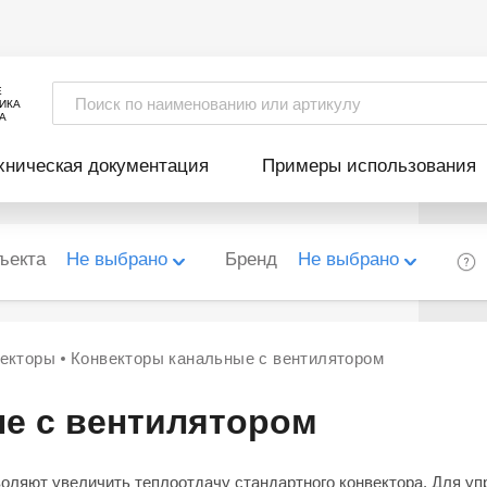
Е
ИКА
А
хническая документация
Примеры использования
ъекта
Не выбрано
Бренд
Не выбрано
векторы
Конвекторы канальные с вентилятором
е с вентилятором
воляют увеличить теплоотдачу стандартного конвектора. Для 