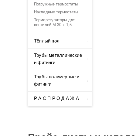
Погружные термостаты
Накладные термостаты
Терморегуляторы для
вентилей М 30 х 1,5
Тёплый пол
Трубы металлические
и фитинги
Трубы полимерные и
фитинги
Р А С П Р О Д А Ж А