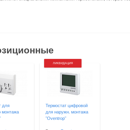
позиционные
ЛИКВИДАЦИЯ
т для
Термостат цифровой
о монтажа
для наружн. монтажа
"
"Oventrop"