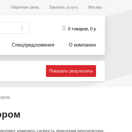
Обратная связь
Заказать услугу
Москва
0 товаров
,
0
р
Спецпредложения
О компании
Показать результаты
ором
ором
воляют изменять скорость вращения вентилятора,