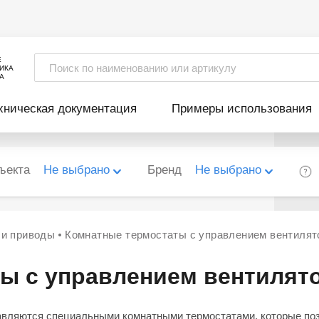
Е
ИКА
А
хническая документация
Примеры использования
ъекта
Не выбрано
Бренд
Не выбрано
 и приводы
Комнатные термостаты с управлением вентилят
ы с управлением вентилят
авляются специальными комнатными термостатами, которые поз