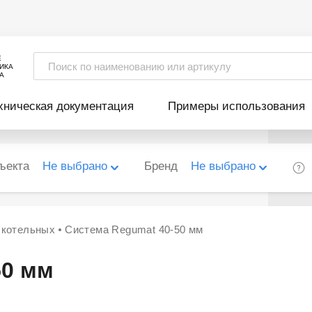
Е
ИКА
А
хническая документация
Примеры использования
ъекта
Не выбрано
Бренд
Не выбрано
 котельных
Система Regumat 40-50 мм
50 мм