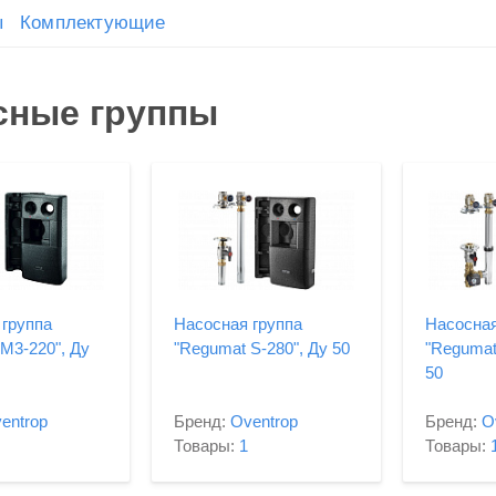
ы
Комплектующие
сные группы
 группа
Насосная группа
Насосная
M3-220", Ду
"Regumat S-280", Ду 50
"Regumat
50
entrop
Бренд:
Oventrop
Бренд:
O
Товары:
1
Товары: