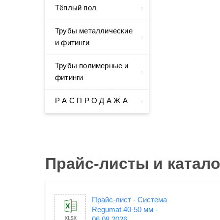
Тёплый пол
Трубы металлические
и фитинги
Трубы полимерные и
фитинги
Р А С П Р О Д А Ж А
Прайс-листы и катало
Прайс-лист - Система
Regumat 40-50 мм -
06.08.2026