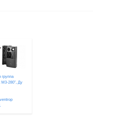
 группа
 M3-280", Ду
ventrop
1