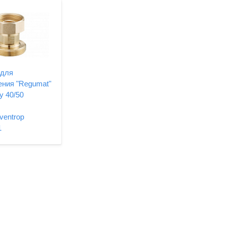
 для
ния "Regumat"
у 40/50
ventrop
1