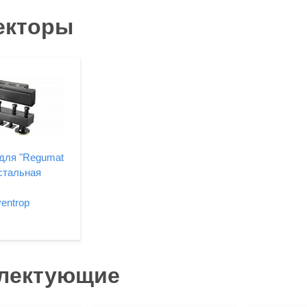
екторы
 для "Regumat
 стальная
entrop
лектующие