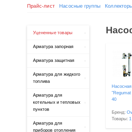
Прайс-лист
Насосные группы
Коллектор
Насо
Уцененные товары
Арматура запорная
Арматура защитная
Арматура для жидкого
топлива
Насосная
"Regumat 
Арматура для
40
котельных и тепловых
пунктов
Бренд:
Ov
Товары:
1
Арматура для
приборов отопления