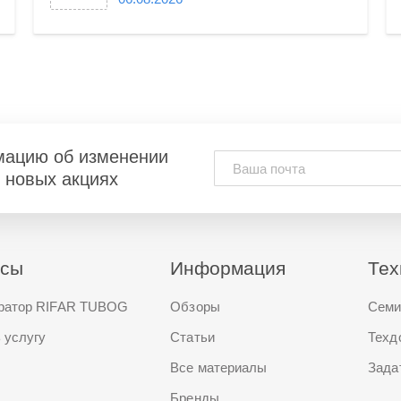
мацию об изменении
и новых акциях
исы
Информация
Тех
ратор RIFAR TUBOG
Обзоры
Семи
 услугу
Статьи
Техд
Все материалы
Зада
Бренды