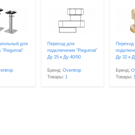
апольный для
Переход для
Переход
к "Regumat"
подключения "Regumat"
подключе
Ду 25 к Ду 40/50
Ду 32 к Д
entrop
Бренд:
Oventrop
Бренд:
O
Товары:
1
Товары: