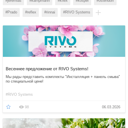
#jeremias
#kampmann
#kflex
#kospel
#ostendorf
#Prado
#reflex
#rinnai
#RIVO Systems
Весеннее предложение от RIVO Systems!
Мы рады представить комплекты "Инсталляция + панель смыва"
по специальной цене!
#RIVO Systems
98
06.03.2026