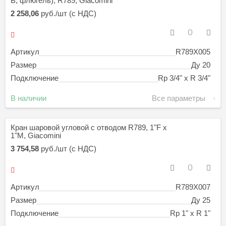
В, флюгель), R789, Giacomini
2 258,06
руб./шт (с НДС)
Артикул
R789X005
Размер
Ду 20
Подключение
Rp 3/4" х R 3/4"
В наличии
Все параметры
Кран шаровой угловой с отводом R789, 1"F x
1"M, Giacomini
3 754,58
руб./шт (с НДС)
Артикул
R789X007
Размер
Ду 25
Подключение
Rp 1" х R 1"