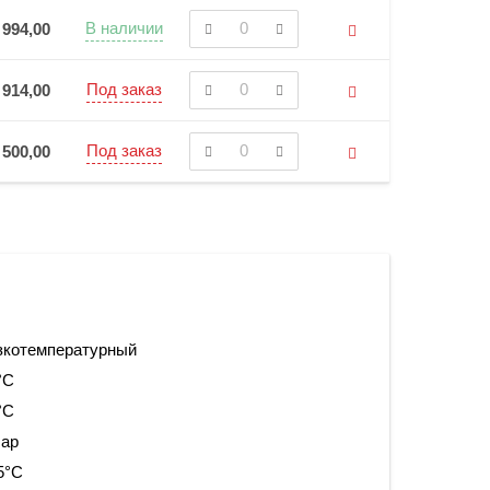
В наличии
 994,00
Под заказ
 914,00
Под заказ
 500,00
зкотемпературный
°С
°С
бар
5°С