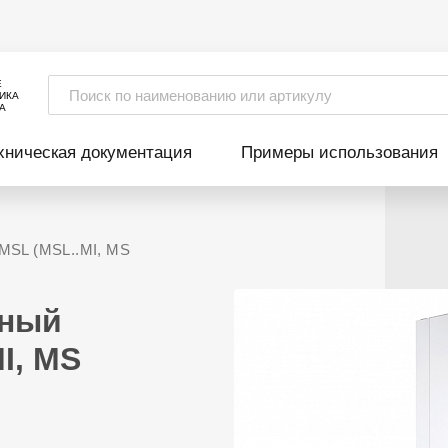
Е
ИКА
А
хническая документация
Примеры использования
 MSL (MSL..MI, MS
нный
I, MS