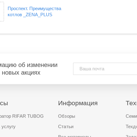
Проспект. Преимущества
котлов _ZENA_PLUS
мацию об изменении
и новых акциях
исы
Информация
Тех
ратор RIFAR TUBOG
Обзоры
Семи
 услугу
Статьи
Техд
Все материалы
Зада