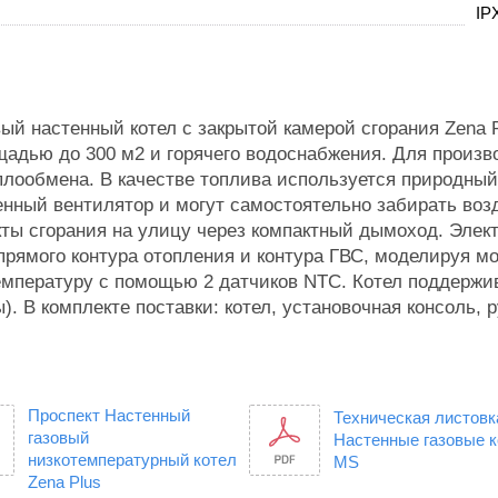
IP
ый настенный котел с закрытой камерой сгорания Zena 
ощадью до 300 м2 и горячего водоснабжения. Для произ
ообмена. В качестве топлива используется природный 
енный вентилятор и могут самостоятельно забирать возд
ты сгорания на улицу через компактный дымоход. Элек
рямого контура отопления и контура ГВС, моделируя мо
емпературу с помощью 2 датчиков NTC. Котел поддержи
. В комплекте поставки: котел, установочная консоль, 
Проспект Настенный
Техническая листовк
газовый
Настенные газовые 
низкотемпературный котел
MS
Zena Plus