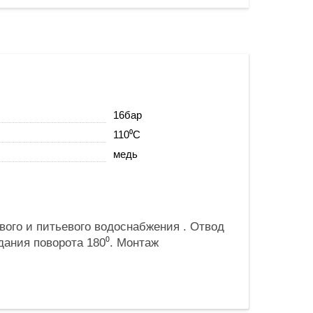
16бар
110⁰C
медь
ого и питьевого водоснабжения . Отвод
дания поворота 180⁰. Монтаж