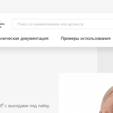
Е
ИКА
А
хническая документация
Примеры использования
⁰ с выходами под пайку,