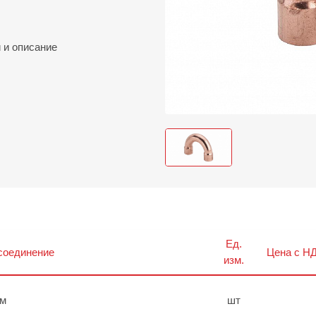
и
и описание
Ед.
соединение
Цена с НД
изм.
мм
шт