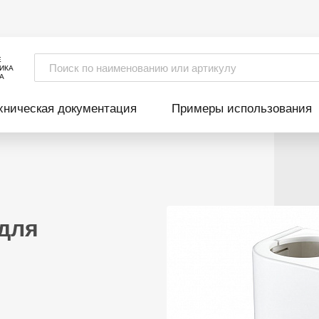
Е
ИКА
А
хническая документация
Примеры использования
для