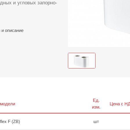
дных и угловых запорно-
и
и описание
Ед.
 модели
Цена с НД
изм.
iflex F (ZB)
шт