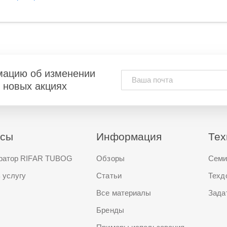
мацию об изменении
и новых акциях
исы
Информация
Тех
ратор RIFAR TUBOG
Обзоры
Семи
 услугу
Статьи
Техд
Все материалы
Зада
Бренды