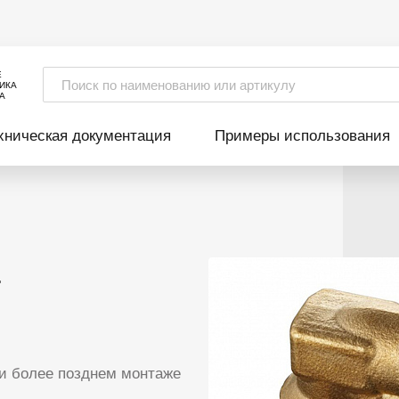
Е
ИКА
А
хническая документация
Примеры использования
т
и более позднем монтаже