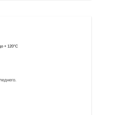
до + 120°С
леднего.