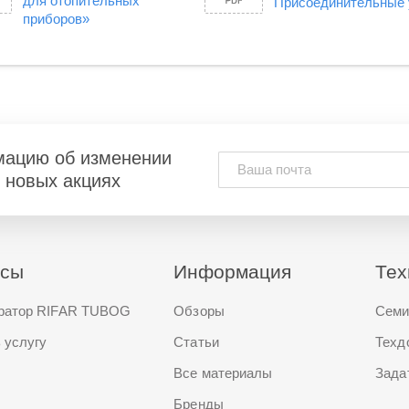
для отопительных
Присоединительные
приборов»
мацию об изменении
и новых акциях
исы
Информация
Тех
ратор RIFAR TUBOG
Обзоры
Семи
 услугу
Статьи
Техд
Все материалы
Зада
Бренды