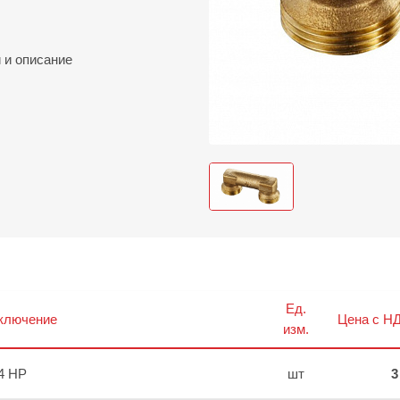
и
и описание
Ед.
ключение
Цена с НД
изм.
4 НР
шт
3