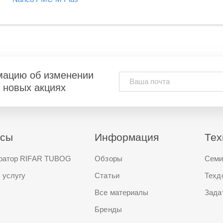
мацию об изменении
и новых акциях
исы
Информация
Тех
ратор RIFAR TUBOG
Обзоры
Семи
 услугу
Статьи
Техд
Все материалы
Зада
Бренды