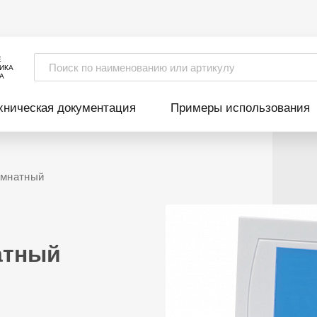
Е
ИКА
А
хническая документация
Примеры использования
омнатный
атный