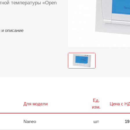
тной температуры «Open
и
и описание
Ед.
Для модели
Цена с НД
изм.
Naneo
шт
19