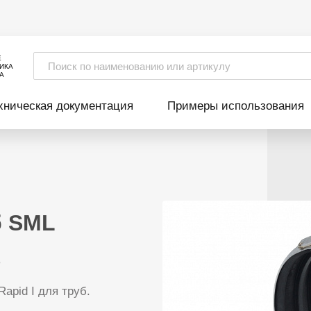
Е
ИКА
А
хническая документация
Примеры использования
б SML
ь
apid I для труб.