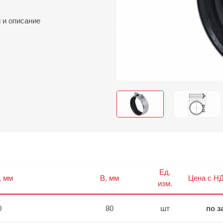
и
и описание
Ед.
, мм
B, мм
Цена с НД
изм.
0
80
шт
по з