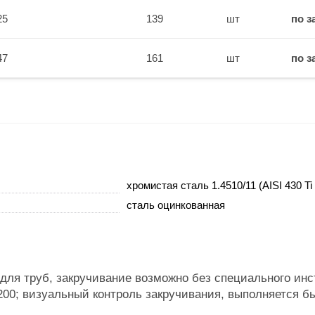
25
139
шт
по з
47
161
шт
по з
хромистая сталь 1.4510/11 (AISI 430 Ti 
сталь оцинкованная
для труб, закручивание возможно без специального инс
 200; визуальный контроль закручивания, выполняется б