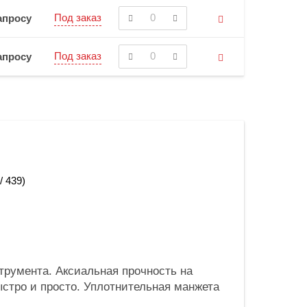
Под заказ
апросу
Под заказ
апросу
/ 439)
трумента. Аксиальная прочность на
ыстро и просто. Уплотнительная манжета