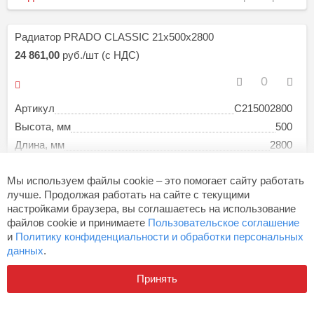
Радиатор PRADO CLASSIC 21х500х2800
24 861,00
руб./шт (с НДС)
Артикул
C215002800
Высота, мм
500
Длина, мм
2800
Под заказ
Все параметры
Мы используем файлы cookie – это помогает сайту работать
лучше. Продолжая работать на сайте с текущими
настройками браузера, вы соглашаетесь на использование
Радиатор PRADO CLASSIC 21х500х3000
файлов cookie и принимаете
Пользовательское соглашение
26 480,00
руб./шт (с НДС)
и
Политику конфиденциальности и обработки персональных
данных
.
Принять
Артикул
C215003000
Высота, мм
500