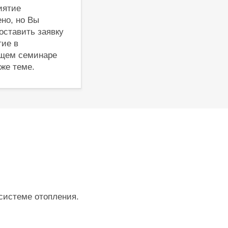
иятие
но, но Вы
оставить заявку
тие в
щем семинаре
 же теме.
системе отопления.