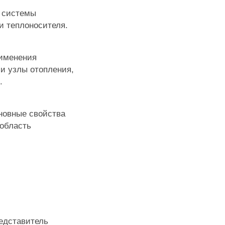
т системы
и теплоносителя.
рименения
и узлы отопления,
.
овные свойства
 область
едставитель