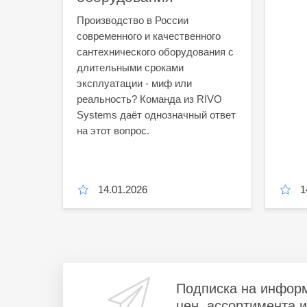
ия
Производство в России
современного и качественного
сантехнического оборудования с
сора
длительными сроками
ческих
эксплуатации - миф или
о
реальность? Команда из RIVO
Systems даёт однозначный ответ
на этот вопрос.
малого
елей.
14.01.2026
1
Подписка на инфор
цен, ассортимента 