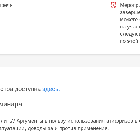
преля
Меропр
заверше
можете 
на учас
следую
по этой
мотра доступна
здесь.
минара:
 лить? Аргументы в пользу использования атифризов в 
луатации, доводы за и против применения.