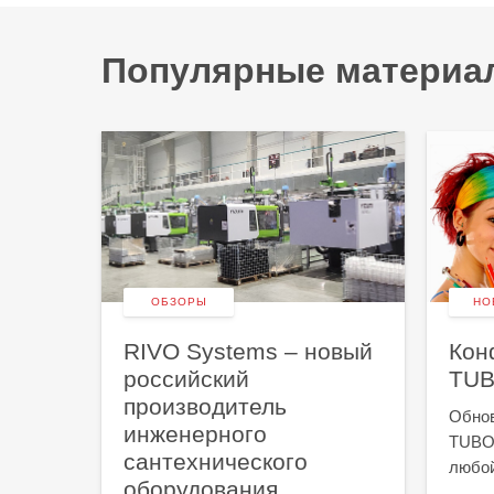
Популярные материа
ОБЗОРЫ
НО
RIVO Systems – новый
Кон
российский
TU
производитель
Обнов
инженерного
TUBOG
сантехнического
любой
лых
оборудования