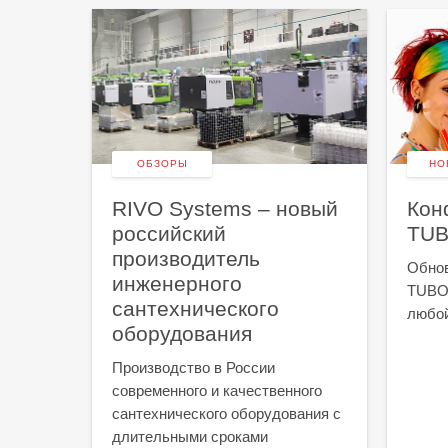
ОБЗОРЫ
НО
RIVO Systems – новый
Кон
российский
TU
производитель
Обнов
инженерного
TUBOG
сантехнического
любой
лых
оборудования
ия
Производство в России
современного и качественного
сантехнического оборудования с
сора
длительными сроками
ческих