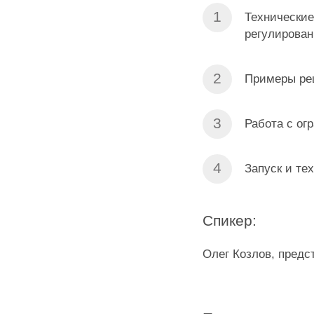
Технические
регулирован
Примеры реш
Работа с ог
Запуск и те
Спикер:
Олег Козлов, предс