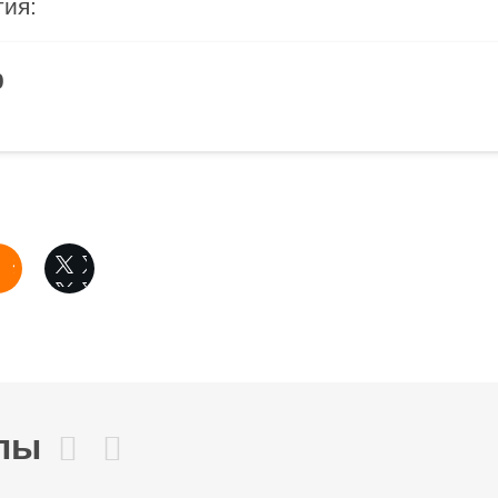
ия:
0
лы