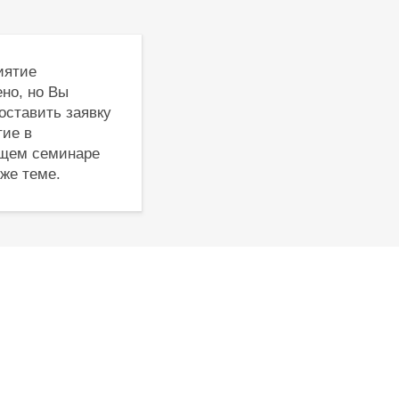
иятие
но, но Вы
оставить заявку
тие в
щем семинаре
 же теме.