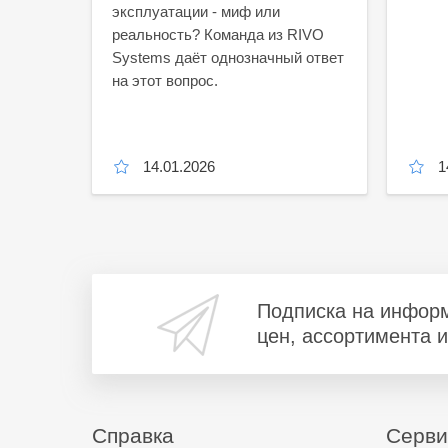
эксплуатации - миф или
о
реальность? Команда из RIVO
Systems даёт однозначный ответ
на этот вопрос.
малого
елей.
14.01.2026
1
Подписка на инфор
цен, ассортимента 
Справка
Серв