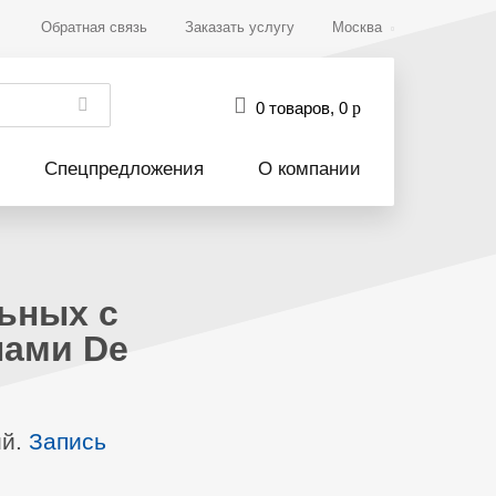
Обратная связь
Заказать услугу
Москва
0 товаров
,
0
р
Спецпредложения
О компании
ьных с
лами De
ий.
Запись