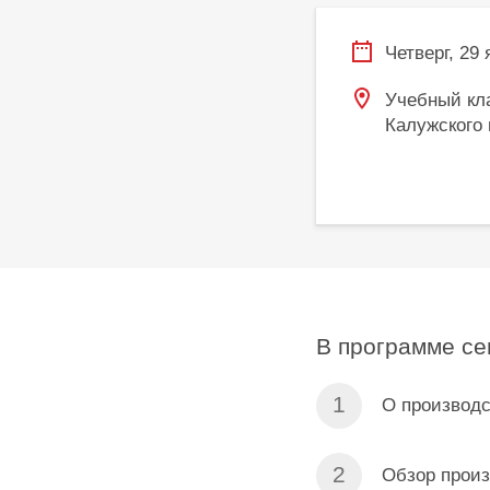
Четверг, 29
Учебный кла
Калужского ш
В программе се
О производс
Обзор прои