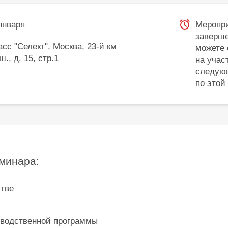
 января
Меропр
заверше
сс "Селект", Москва, 23-й км
можете 
., д. 15, стр.1
на учас
следую
по этой
минара:
тве
зводственной программы