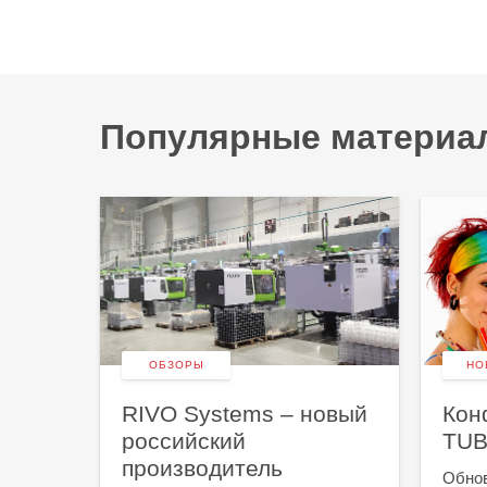
Популярные материа
ОБЗОРЫ
НО
RIVO Systems – новый
Кон
российский
TU
производитель
Обнов