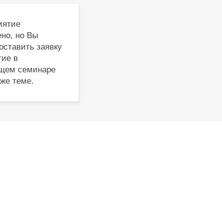
иятие
но, но Вы
оставить заявку
тие в
щем семинаре
 же теме.