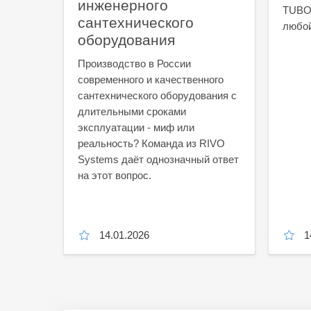
инженерного
TUBOG
сантехнического
любой
лых
оборудования
ия
Производство в России
современного и качественного
сантехнического оборудования с
сора
длительными сроками
ческих
эксплуатации - миф или
о
реальность? Команда из RIVO
Systems даёт однозначный ответ
на этот вопрос.
малого
елей.
14.01.2026
1