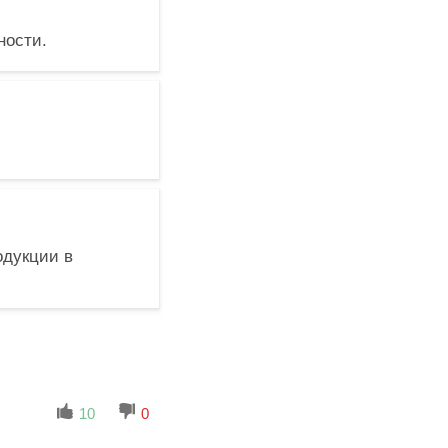
ности.
одукции в
10
0