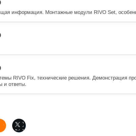
0
бщая информация. Монтажные модули RIVO Set, особен
0
0
емы RIVO Fix, технические решения. Демонстрация пр
 и ответы.